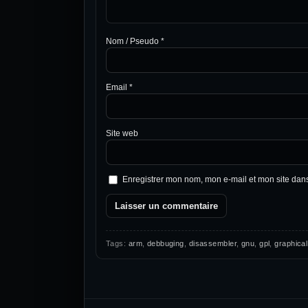
Nom / Pseudo
*
Email
*
Site web
Enregistrer mon nom, mon e-mail et mon site dan
Tags:
arm
,
debbuging
,
disassembler
,
gnu
,
gpl
,
graphical