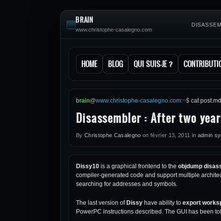
BRAIN
DISASSEM
www.christophe-casalegno.com
HOME
BLOG
QUI SUIS-JE ?
CONTRIBUTI
brain
@
www.christophe-casalegno.com
:
~
$
cat post.m
Disassembler : After two year
By
Christophe Casalegno
on
février 13, 2011
in
admin sys
Dissy10
is a graphical frontend to the
objdump disas
compiler-generated code and support multiple archite
searching for addresses and symbols.
The last version of
Dissy
have ability to
export works
PowerPC instructions described. The GUI has been tot