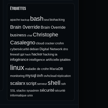
ÉTIQUETTES
bash
biohacking
apache
backup
bind
Brain 0verride
Brain Override
Christophe
business
chat
Casalegno
cloud
crohn
cracker
Digital Network
cybersécurité
debian
dns
hacker
ia
hacking
firewall
gpl
hack
infogérance
intelligence artificielle
iptables
linux
MariaDB
maladie de crohn
mysql
ovh
monitoring
ovhcloud
réplication
shell
scalarx
script
serveur
ssh
sécurité
stackx
SSL
sysadmin
sécurité
informatique
unix