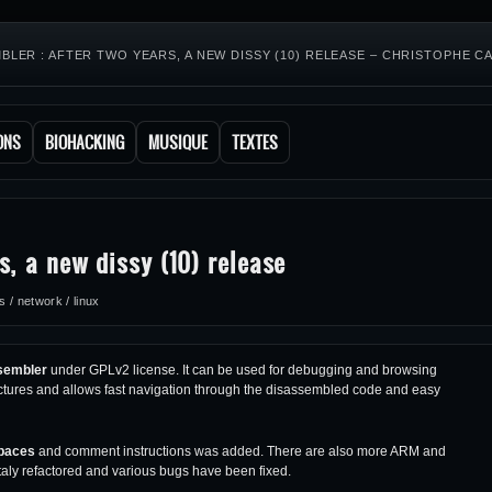
BLER : AFTER TWO YEARS, A NEW DISSY (10) RELEASE – CHRISTOPHE 
ONS
BIOHACKING
MUSIQUE
TEXTES
d
s, a new dissy (10) release
 / network / linux
sembler
under GPLv2 license. It can be used for debugging and browsing
ctures and allows fast navigation through the disassembled code and easy
paces
and comment instructions was added. There are also more ARM and
aly refactored and various bugs have been fixed.