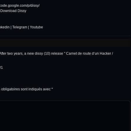
//code.google.com/p/dissy/
:
Download Dissy
nkedin
|
Telegram
|
Youtube
fter two years, a new dissy (10) release " Carnet de route d’un Hacker /
#1
obligatoires sont indiqués avec
*