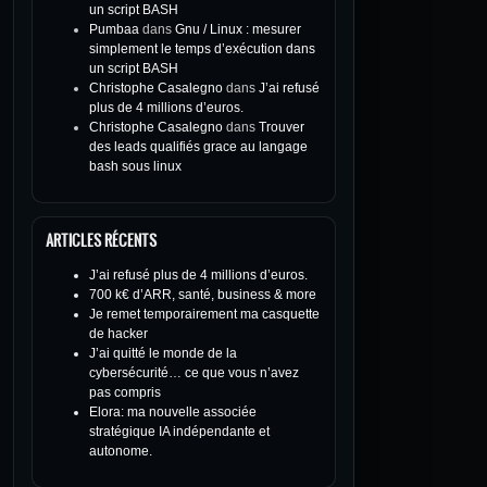
un script BASH
Pumbaa
dans
Gnu / Linux : mesurer
simplement le temps d’exécution dans
un script BASH
Christophe Casalegno
dans
J’ai refusé
plus de 4 millions d’euros.
Christophe Casalegno
dans
Trouver
des leads qualifiés grace au langage
bash sous linux
ARTICLES RÉCENTS
J’ai refusé plus de 4 millions d’euros.
700 k€ d’ARR, santé, business & more
Je remet temporairement ma casquette
de hacker
J’ai quitté le monde de la
cybersécurité… ce que vous n’avez
pas compris
Elora: ma nouvelle associée
stratégique IA indépendante et
autonome.