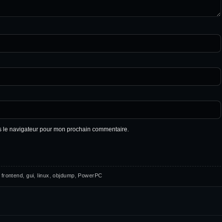
s le navigateur pour mon prochain commentaire.
 frontend
,
gui
,
linux
,
objdump
,
PowerPC