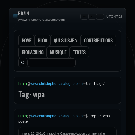
BRAIN
UTC 07:28
www.christophe-casalegno.com
HOME
BLOG
QUI SUIS-JE ?
CONTRIBUTIONS
BIOHACKING
MUSIQUE
TEXTES
Rechercher :
brain
@
www.christophe-casalegno.com
:
~
$
ls -1 tags/
Tag: wpa
brain
@
www.christophe-casalegno.com
:
~
$
grep -R "wpa"
posts/
mars 15, 2011
Christophe Casalegno
Aucun commentaire