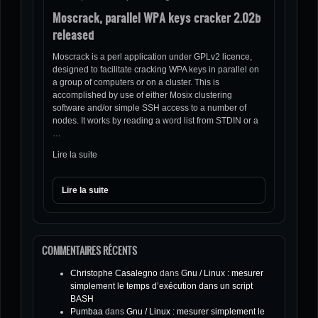
Moscrack, parallel WPA keys cracker 2.02b
released
Moscrack is a perl application under GPLv2 licence,
designed to facilitate cracking WPA keys in parallel on
a group of computers or on a cluster. This is
accomplished by use of either Mosix clustering
software and/or simple SSH access to a number of
nodes. It works by reading a word list from STDIN or a
…
Lire la suite
Lire la suite
COMMENTAIRES RÉCENTS
Christophe Casalegno
dans
Gnu / Linux : mesurer
simplement le temps d’exécution dans un script
BASH
Pumbaa
dans
Gnu / Linux : mesurer simplement le