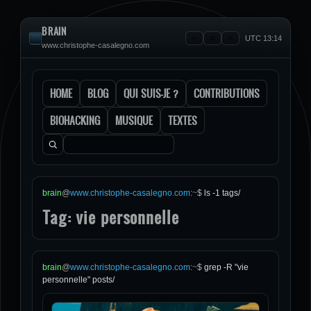
BRAIN
UTC 13:14
www.christophe-casalegno.com
HOME
BLOG
QUI SUIS-JE ?
CONTRIBUTIONS
BIOHACKING
MUSIQUE
TEXTES
Rechercher :
brain
@
www.christophe-casalegno.com
:
~
$
ls -1 tags/
Tag: vie personnelle
brain
@
www.christophe-casalegno.com
:
~
$
grep -R "vie
personnelle" posts/