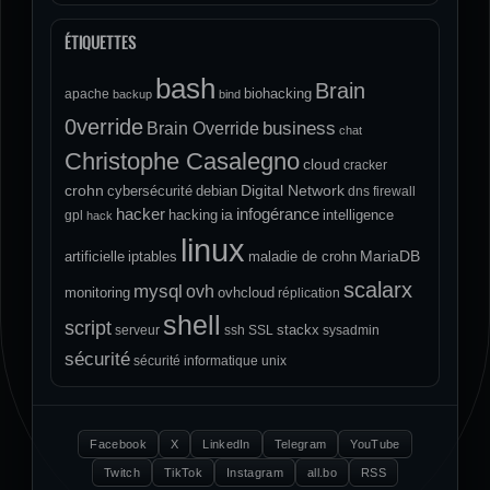
ÉTIQUETTES
bash
Brain
biohacking
apache
backup
bind
0verride
Brain Override
business
chat
Christophe Casalegno
cloud
cracker
crohn
Digital Network
cybersécurité
debian
dns
firewall
hacker
infogérance
ia
hacking
intelligence
gpl
hack
linux
MariaDB
artificielle
iptables
maladie de crohn
scalarx
mysql
ovh
monitoring
ovhcloud
réplication
shell
script
stackx
serveur
ssh
SSL
sysadmin
sécurité
sécurité informatique
unix
Facebook
X
LinkedIn
Telegram
YouTube
Twitch
TikTok
Instagram
all.bo
RSS