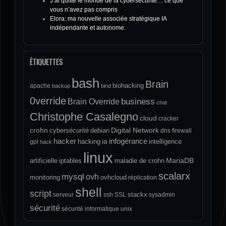
J’ai quitté le monde de la cybersécurité… ce que
vous n’avez pas compris
Elora: ma nouvelle associée stratégique IA
indépendante et autonome.
ÉTIQUETTES
bash
Brain
biohacking
apache
backup
bind
0verride
Brain Override
business
chat
Christophe Casalegno
cloud
cracker
crohn
Digital Network
cybersécurité
debian
dns
firewall
hacker
infogérance
ia
hacking
intelligence
gpl
hack
linux
MariaDB
artificielle
iptables
maladie de crohn
scalarx
mysql
ovh
monitoring
ovhcloud
réplication
shell
script
stackx
serveur
ssh
SSL
sysadmin
sécurité
sécurité informatique
unix