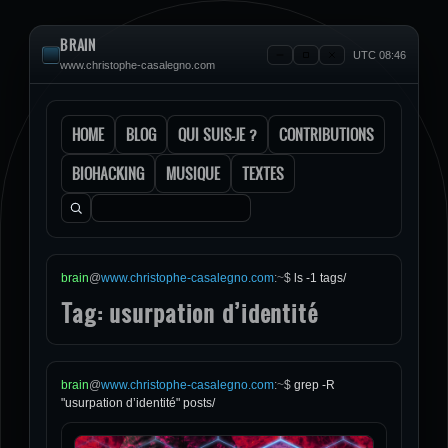
BRAIN
UTC 08:46
www.christophe-casalegno.com
HOME
BLOG
QUI SUIS-JE ?
CONTRIBUTIONS
BIOHACKING
MUSIQUE
TEXTES
Rechercher :
brain
@
www.christophe-casalegno.com
:
~
$
ls -1 tags/
Tag: usurpation d’identité
brain
@
www.christophe-casalegno.com
:
~
$
grep -R
"usurpation d’identité" posts/