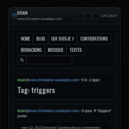
BRAIN
UTC 05:47
www.christophe-casalegno.com
HOME
BLOG
QUI SUIS-JE ?
CONTRIBUTIONS
BIOHACKING
MUSIQUE
TEXTES
Rechercher :
brain
@
www.christophe-casalegno.com
:
~
$
ls -1 tags/
Tag: triggers
brain
@
www.christophe-casalegno.com
:
~
$
grep -R "triggers"
posts/
mars 12, 2011
Christophe Casalegno
Aucun commentaire