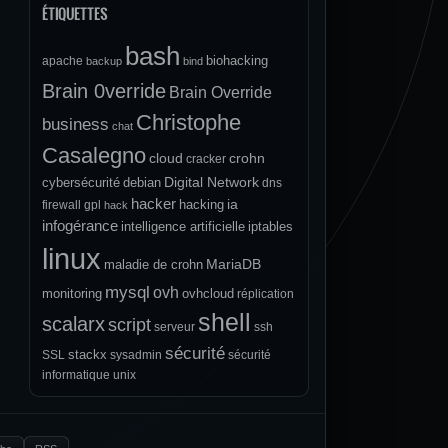
ÉTIQUETTES
bash
biohacking
apache
backup
bind
Brain 0verride
Brain Override
Christophe
business
chat
Casalegno
cloud
crohn
cracker
Digital Network
cybersécurité
debian
dns
hacker
ia
hacking
firewall
gpl
hack
infogérance
intelligence artificielle
iptables
linux
MariaDB
maladie de crohn
mysql
ovh
monitoring
ovhcloud
réplication
shell
scalarx
script
serveur
ssh
sécurité
stackx
SSL
sysadmin
sécurité
informatique
unix