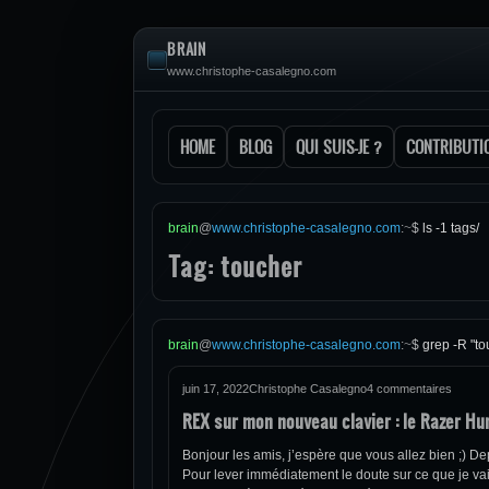
BRAIN
www.christophe-casalegno.com
HOME
BLOG
QUI SUIS-JE ?
CONTRIBUTI
brain
@
www.christophe-casalegno.com
:
~
$
ls -1 tags/
Tag: toucher
brain
@
www.christophe-casalegno.com
:
~
$
grep -R "to
juin 17, 2022
Christophe Casalegno
4 commentaires
REX sur mon nouveau clavier : le Razer H
Bonjour les amis, j’espère que vous allez bien ;) D
Pour lever immédiatement le doute sur ce que je va