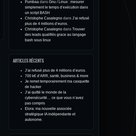
Pumbaa
dans
Gnu / Linux : mesurer
simplement le temps d’exécution dans
un script BASH
Christophe Casalegno
dans
J’ai refusé
plus de 4 millions d’euros.
Christophe Casalegno
dans
Trouver
des leads qualifiés grace au langage
bash sous linux
ARTICLES RÉCENTS
J’ai refusé plus de 4 millions d’euros.
700 k€ d’ARR, santé, business & more
Je remet temporairement ma casquette
de hacker
J’ai quitté le monde de la
cybersécurité… ce que vous n’avez
pas compris
Elora: ma nouvelle associée
stratégique IA indépendante et
autonome.