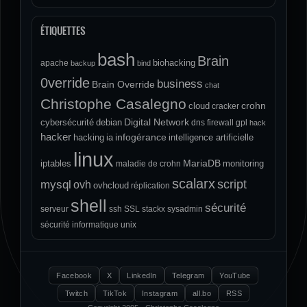
ÉTIQUETTES
bash
Brain
biohacking
apache
backup
bind
0verride
business
Brain Override
chat
Christophe Casalegno
crohn
cloud
cracker
Digital Network
cybersécurité
debian
dns
firewall
gpl
hack
hacker
infogérance
hacking
ia
intelligence artificielle
linux
MariaDB
iptables
monitoring
maladie de crohn
scalarx
script
mysql
ovh
ovhcloud
réplication
shell
sécurité
serveur
ssh
SSL
stackx
sysadmin
sécurité informatique
unix
Facebook
X
LinkedIn
Telegram
YouTube
Twitch
TikTok
Instagram
all.bo
RSS