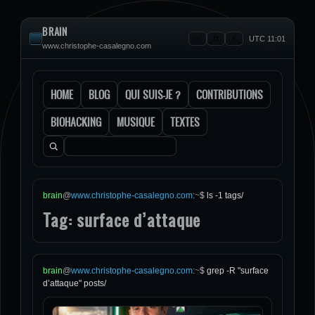
BRAIN
UTC 11:01
www.christophe-casalegno.com
HOME
BLOG
QUI SUIS-JE ?
CONTRIBUTIONS
BIOHACKING
MUSIQUE
TEXTES
Rechercher :
brain
@
www.christophe-casalegno.com
:
~
$
ls -1 tags/
Tag: surface d’attaque
brain
@
www.christophe-casalegno.com
:
~
$
grep -R "surface
d’attaque" posts/