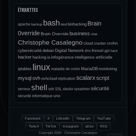
ÉTIQUETTES
bash
Brain
biohacking
apache
backup
bind
0verride
business
Brain Override
chat
Christophe Casalegno
crohn
cloud
cracker
Digital Network
cybersécurité
debian
dns
firewall
gpl
hack
hacker
infogérance
hacking
ia
intelligence artificielle
linux
MariaDB
iptables
monitoring
maladie de crohn
scalarx
script
mysql
ovh
ovhcloud
réplication
shell
sécurité
serveur
ssh
SSL
stackx
sysadmin
sécurité informatique
unix
Facebook
X
LinkedIn
Telegram
YouTube
Twitch
TikTok
Instagram
all.bo
RSS
Copyright 2005 - Christophe Casalegno