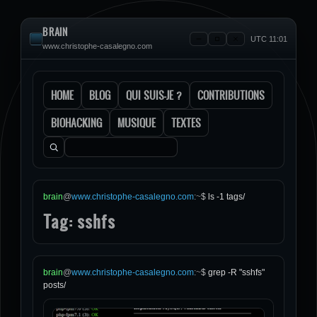
BRAIN
UTC 11:01
www.christophe-casalegno.com
HOME
BLOG
QUI SUIS-JE ?
CONTRIBUTIONS
BIOHACKING
MUSIQUE
TEXTES
Rechercher :
brain
@
www.christophe-casalegno.com
:
~
$
ls -1 tags/
Tag: sshfs
brain
@
www.christophe-casalegno.com
:
~
$
grep -R "sshfs"
posts/