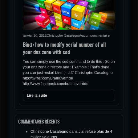
janvier 20, 2012
Christophe Casalegno
Aucun commentaire
Bind : how to modify serial number of all
your dns zone with sed
You can simply use the sed command to do this : Go on
your dns zone directory and : Example : That’s done,
you can just restart bind :) â€“ Christophe Casalegno
http://twitter.com/Brain0verride
http://www.facebook.com/brain.override
Lire la suite
COMMENTAIRES RÉCENTS
Christophe Casalegno
dans
J’ai refusé plus de 4
millions d’euros.