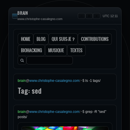
BRAIN
UTC 12:11
www.christophe-casalegno.com
HOME
BLOG
QUI SUIS-JE ?
CONTRIBUTIONS
BIOHACKING
MUSIQUE
TEXTES
Rechercher :
brain
@
www.christophe-casalegno.com
:
~
$
ls -1 tags/
Tag: sed
brain
@
www.christophe-casalegno.com
:
~
$
grep -R "sed"
posts/