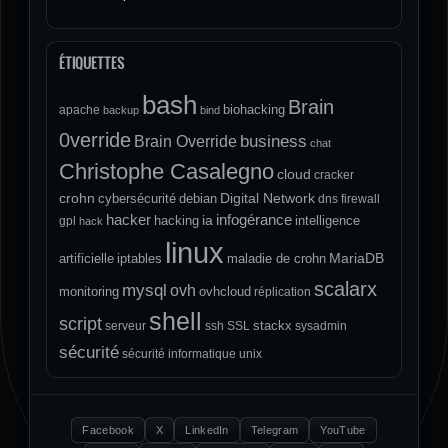
ÉTIQUETTES
bash
Brain
biohacking
apache
backup
bind
0verride
Brain Override
business
chat
Christophe Casalegno
cloud
cracker
crohn
Digital Network
cybersécurité
debian
dns
firewall
hacker
infogérance
ia
hacking
intelligence
gpl
hack
linux
MariaDB
artificielle
iptables
maladie de crohn
scalarx
mysql
ovh
monitoring
ovhcloud
réplication
shell
script
stackx
serveur
ssh
SSL
sysadmin
sécurité
sécurité informatique
unix
Facebook
X
LinkedIn
Telegram
YouTube