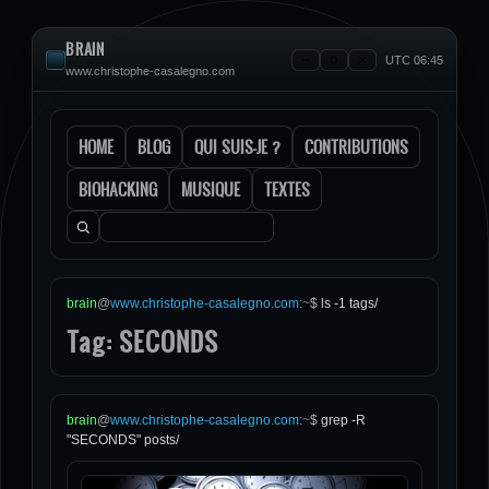
BRAIN
UTC 06:45
www.christophe-casalegno.com
HOME
BLOG
QUI SUIS-JE ?
CONTRIBUTIONS
BIOHACKING
MUSIQUE
TEXTES
Rechercher :
brain
@
www.christophe-casalegno.com
:
~
$
ls -1 tags/
Tag: SECONDS
brain
@
www.christophe-casalegno.com
:
~
$
grep -R
"SECONDS" posts/