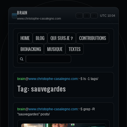
BRAIN
UTC 10:04
www.christophe-casalegno.com
HOME
BLOG
QUI SUIS-JE ?
CONTRIBUTIONS
BIOHACKING
MUSIQUE
TEXTES
Rechercher :
brain
@
www.christophe-casalegno.com
:
~
$
ls -1 tags/
Tag: sauvegardes
brain
@
www.christophe-casalegno.com
:
~
$
grep -R
"sauvegardes" posts/