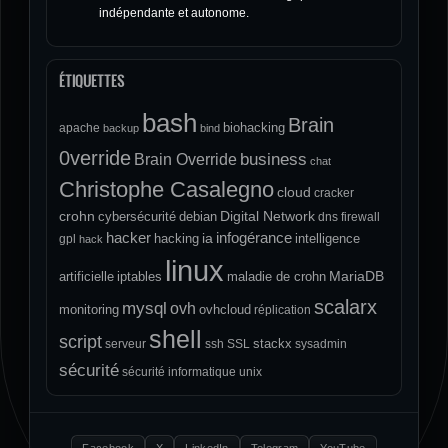
indépendante et autonome.
ÉTIQUETTES
bash
Brain
biohacking
apache
backup
bind
0verride
Brain Override
business
chat
Christophe Casalegno
cloud
cracker
crohn
Digital Network
cybersécurité
debian
dns
firewall
hacker
infogérance
ia
hacking
intelligence
gpl
hack
linux
MariaDB
artificielle
iptables
maladie de crohn
scalarx
mysql
ovh
monitoring
ovhcloud
réplication
shell
script
stackx
serveur
ssh
SSL
sysadmin
sécurité
sécurité informatique
unix