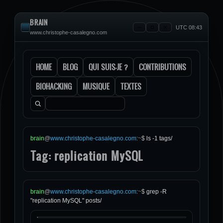
BRAIN
UTC 08:43
www.christophe-casalegno.com
HOME
BLOG
QUI SUIS-JE ?
CONTRIBUTIONS
BIOHACKING
MUSIQUE
TEXTES
Rechercher :
brain
@
www.christophe-casalegno.com
:
~
$
ls -1 tags/
Tag: replication MySQL
brain
@
www.christophe-casalegno.com
:
~
$
grep -R
"replication MySQL" posts/