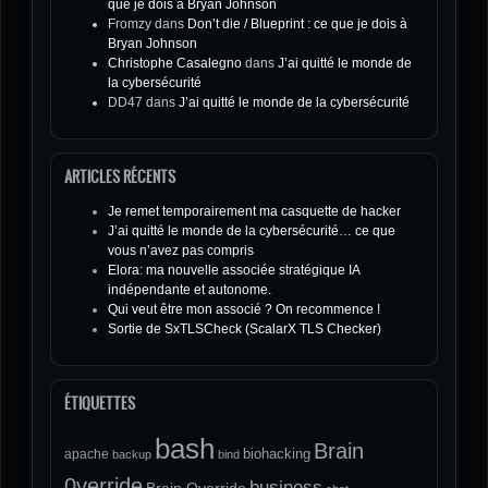
que je dois à Bryan Johnson
Fromzy
dans
Don’t die / Blueprint : ce que je dois à
Bryan Johnson
Christophe Casalegno
dans
J’ai quitté le monde de
la cybersécurité
DD47
dans
J’ai quitté le monde de la cybersécurité
ARTICLES RÉCENTS
Je remet temporairement ma casquette de hacker
J’ai quitté le monde de la cybersécurité… ce que
vous n’avez pas compris
Elora: ma nouvelle associée stratégique IA
indépendante et autonome.
Qui veut être mon associé ? On recommence !
Sortie de SxTLSCheck (ScalarX TLS Checker)
ÉTIQUETTES
bash
Brain
biohacking
apache
backup
bind
0verride
business
Brain Override