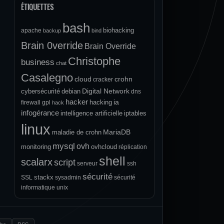
ÉTIQUETTES
bash
biohacking
apache
backup
bind
Brain 0verride
Brain Override
Christophe
business
chat
Casalegno
cloud
crohn
cracker
Digital Network
cybersécurité
debian
dns
hacker
ia
hacking
firewall
gpl
hack
infogérance
intelligence artificielle
iptables
linux
MariaDB
maladie de crohn
mysql
ovh
monitoring
ovhcloud
réplication
shell
scalarx
script
serveur
ssh
sécurité
stackx
SSL
sysadmin
sécurité
informatique
unix