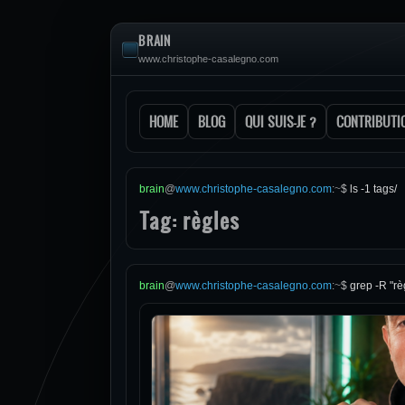
BRAIN
www.christophe-casalegno.com
HOME
BLOG
QUI SUIS-JE ?
CONTRIBUTI
brain
@
www.christophe-casalegno.com
:
~
$
ls -1 tags/
Tag: règles
brain
@
www.christophe-casalegno.com
:
~
$
grep -R "rè