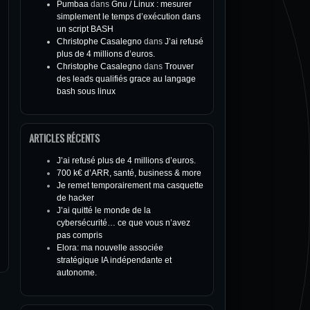
Pumbaa
dans
Gnu / Linux : mesurer
simplement le temps d’exécution dans
un script BASH
Christophe Casalegno
dans
J’ai refusé
plus de 4 millions d’euros.
Christophe Casalegno
dans
Trouver
des leads qualifiés grace au langage
bash sous linux
ARTICLES RÉCENTS
J’ai refusé plus de 4 millions d’euros.
700 k€ d’ARR, santé, business & more
Je remet temporairement ma casquette
de hacker
J’ai quitté le monde de la
cybersécurité… ce que vous n’avez
pas compris
Elora: ma nouvelle associée
stratégique IA indépendante et
autonome.