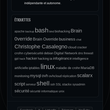
indépendante et autonome.
ÉTIQUETTES
bash
Brain
biohacking
apache
backup
bind
0verride
Brain Override
business
chat
Christophe Casalegno
cloud
cracker
crohn
Digital Network
cybersécurité
debian
dns
firewall
hacker
infogérance
ia
hacking
intelligence
gpl
hack
linux
MariaDB
artificielle
iptables
maladie de crohn
scalarx
mysql
ovh
monitoring
ovhcloud
réplication
shell
script
stackx
serveur
ssh
SSL
sysadmin
sécurité
sécurité informatique
unix