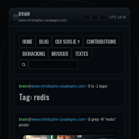
BRAIN
UTC 14:15
www.christophe-casalegno.com
HOME
BLOG
QUI SUIS-JE ?
CONTRIBUTIONS
BIOHACKING
MUSIQUE
TEXTES
Rechercher :
brain
@
www.christophe-casalegno.com
:
~
$
ls -1 tags/
Tag: redis
brain
@
www.christophe-casalegno.com
:
~
$
grep -R "redis"
posts/