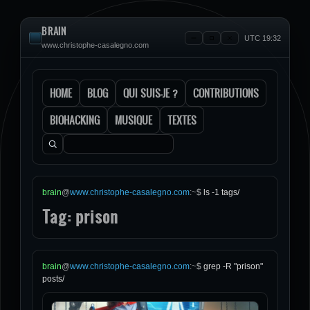
BRAIN
UTC 19:32
www.christophe-casalegno.com
HOME
BLOG
QUI SUIS-JE ?
CONTRIBUTIONS
BIOHACKING
MUSIQUE
TEXTES
Rechercher :
brain
@
www.christophe-casalegno.com
:
~
$
ls -1 tags/
Tag: prison
brain
@
www.christophe-casalegno.com
:
~
$
grep -R "prison"
posts/