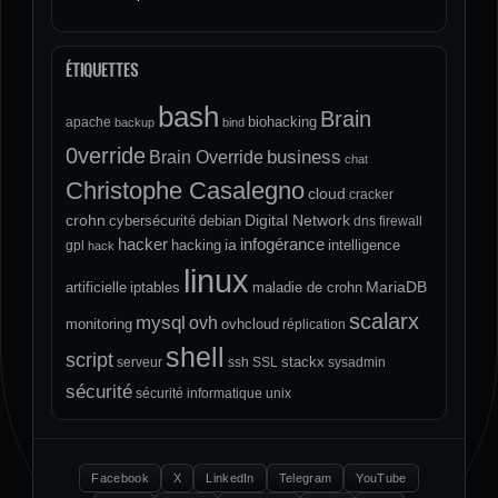
ÉTIQUETTES
bash
Brain
biohacking
apache
backup
bind
0verride
Brain Override
business
chat
Christophe Casalegno
cloud
cracker
crohn
Digital Network
cybersécurité
debian
dns
firewall
hacker
infogérance
ia
hacking
intelligence
gpl
hack
linux
MariaDB
artificielle
iptables
maladie de crohn
scalarx
mysql
ovh
monitoring
ovhcloud
réplication
shell
script
stackx
serveur
ssh
SSL
sysadmin
sécurité
sécurité informatique
unix
Facebook
X
LinkedIn
Telegram
YouTube