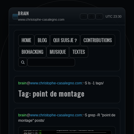
BRAIN
UTC 23:30
www.christophe-casalegno.com
HOME
BLOG
QUI SUIS-JE ?
CONTRIBUTIONS
BIOHACKING
MUSIQUE
TEXTES
Rechercher :
brain
@
www.christophe-casalegno.com
:
~
$
ls -1 tags/
Tag: point de montage
brain
@
www.christophe-casalegno.com
:
~
$
grep -R "point de
montage" posts/