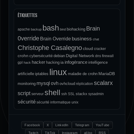
ÉTIQUETTES
bash
Brain
biohacking
apache
backup
bind
0verride
Brain Override
business
chat
Christophe Casalegno
cloud
cracker
crohn
Digital Network
cybersécurité
debian
dns
firewall
hacker
infogérance
ia
hacking
intelligence
gpl
hack
linux
MariaDB
artificielle
iptables
maladie de crohn
scalarx
mysql
ovh
monitoring
ovhcloud
réplication
shell
script
stackx
serveur
ssh
SSL
sysadmin
sécurité
sécurité informatique
unix
Facebook
X
LinkedIn
Telegram
YouTube
Twitch
TikTok
Instagram
all.bo
RSS