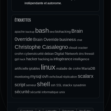
indépendante et autonome.
ÉTIQUETTES
bash
Brain
biohacking
apache
backup
bind
0verride
Brain Override
business
chat
Christophe Casalegno
cloud
cracker
crohn
Digital Network
cybersécurité
debian
dns
firewall
hacker
infogérance
ia
hacking
intelligence
gpl
hack
linux
MariaDB
artificielle
iptables
maladie de crohn
scalarx
mysql
ovh
monitoring
ovhcloud
réplication
shell
script
stackx
serveur
ssh
SSL
sysadmin
sécurité
sécurité informatique
unix