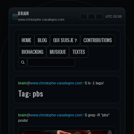
BRAIN
UTC 01:59
www.christophe-casalegno.com
HOME
BLOG
QUI SUIS-JE ?
CONTRIBUTIONS
BIOHACKING
MUSIQUE
TEXTES
Rechercher :
brain
@
www.christophe-casalegno.com
:
~
$
ls -1 tags/
Tag: pbs
brain
@
www.christophe-casalegno.com
:
~
$
grep -R "pbs"
posts/