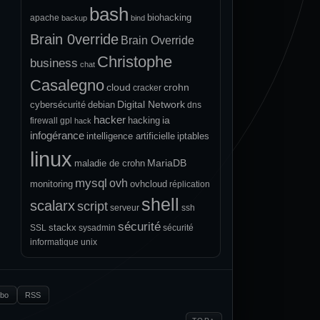
bash
biohacking
apache
backup
bind
Brain 0verride
Brain Override
Christophe
business
chat
Casalegno
cloud
crohn
cracker
Digital Network
cybersécurité
debian
dns
hacker
ia
hacking
firewall
gpl
hack
infogérance
intelligence artificielle
iptables
linux
MariaDB
maladie de crohn
mysql
ovh
monitoring
ovhcloud
réplication
shell
scalarx
script
serveur
ssh
sécurité
stackx
SSL
sysadmin
sécurité
informatique
unix
.bo
RSS