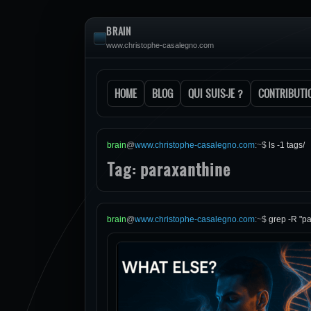
BRAIN
www.christophe-casalegno.com
HOME
BLOG
QUI SUIS-JE ?
CONTRIBUTI
brain
@
www.christophe-casalegno.com
:
~
$
ls -1 tags/
Tag: paraxanthine
brain
@
www.christophe-casalegno.com
:
~
$
grep -R "pa