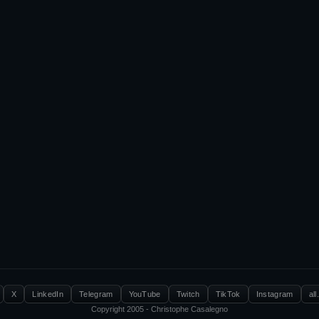
X
LinkedIn
Telegram
YouTube
Twitch
TikTok
Instagram
all
Copyright 2005 - Christophe Casalegno