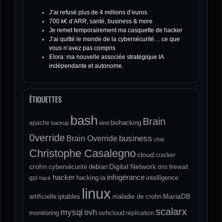
J’ai refusé plus de 4 millions d’euros.
700 k€ d’ARR, santé, business & more
Je remet temporairement ma casquette de hacker
J’ai quitté le monde de la cybersécurité… ce que
vous n’avez pas compris
Elora: ma nouvelle associée stratégique IA
indépendante et autonome.
ÉTIQUETTES
bash
Brain
biohacking
apache
backup
bind
0verride
Brain Override
business
chat
Christophe Casalegno
cloud
cracker
crohn
Digital Network
cybersécurité
debian
dns
firewall
hacker
infogérance
ia
hacking
intelligence
gpl
hack
linux
MariaDB
artificielle
iptables
maladie de crohn
scalarx
mysql
ovh
monitoring
ovhcloud
réplication