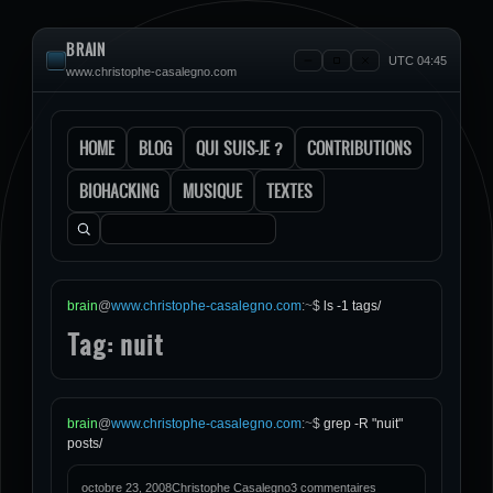
BRAIN
UTC 04:45
www.christophe-casalegno.com
HOME
BLOG
QUI SUIS-JE ?
CONTRIBUTIONS
BIOHACKING
MUSIQUE
TEXTES
Rechercher :
brain
@
www.christophe-casalegno.com
:
~
$
ls -1 tags/
Tag: nuit
brain
@
www.christophe-casalegno.com
:
~
$
grep -R "nuit"
posts/
octobre 23, 2008
Christophe Casalegno
3 commentaires