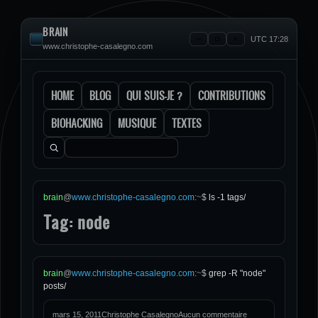
BRAIN
UTC 17:28
www.christophe-casalegno.com
HOME
BLOG
QUI SUIS-JE ?
CONTRIBUTIONS
BIOHACKING
MUSIQUE
TEXTES
Rechercher :
brain
@
www.christophe-casalegno.com
:
~
$
ls -1 tags/
Tag: node
brain
@
www.christophe-casalegno.com
:
~
$
grep -R "node"
posts/
mars 15, 2011
Christophe Casalegno
Aucun commentaire