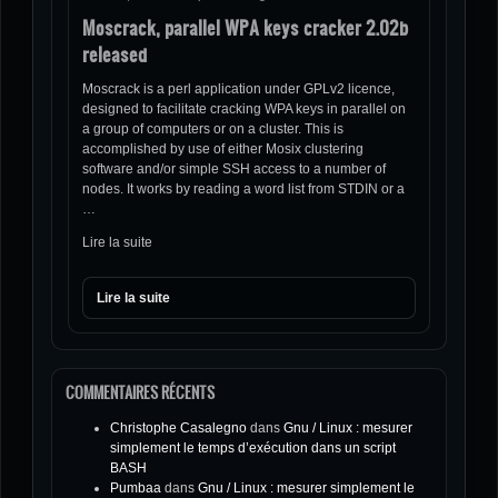
Moscrack, parallel WPA keys cracker 2.02b
released
Moscrack is a perl application under GPLv2 licence,
designed to facilitate cracking WPA keys in parallel on
a group of computers or on a cluster. This is
accomplished by use of either Mosix clustering
software and/or simple SSH access to a number of
nodes. It works by reading a word list from STDIN or a
…
Lire la suite
Lire la suite
COMMENTAIRES RÉCENTS
Christophe Casalegno
dans
Gnu / Linux : mesurer
simplement le temps d’exécution dans un script
BASH
Pumbaa
dans
Gnu / Linux : mesurer simplement le