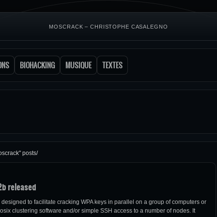
MOSCRACK – CHRISTOPHE CASALEGNO
ONS
BIOHACKING
MUSIQUE
TEXTES
oscrack" posts/
2b released
designed to facilitate cracking WPA keys in parallel on a group of computers or
Mosix clustering software and/or simple SSH access to a number of nodes. It