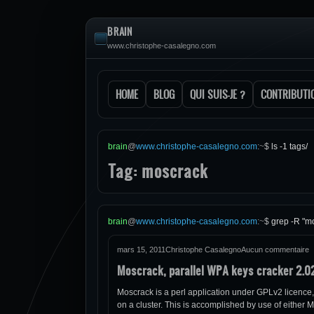
BRAIN
www.christophe-casalegno.com
HOME
BLOG
QUI SUIS-JE ?
CONTRIBUTI
brain
@
www.christophe-casalegno.com
:
~
$
ls -1 tags/
Tag: moscrack
brain
@
www.christophe-casalegno.com
:
~
$
grep -R "m
mars 15, 2011
Christophe Casalegno
Aucun commentaire
Moscrack, parallel WPA keys cracker 2.0
Moscrack is a perl application under GPLv2 licence, 
on a cluster. This is accomplished by use of either 