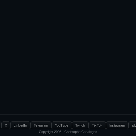
X
LinkedIn
Telegram
YouTube
Twitch
TikTok
Instagram
all
Copyright 2005 - Christophe Casalegno