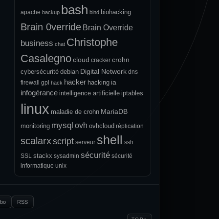
bash
biohacking
apache
backup
bind
Brain 0verride
Brain Override
Christophe
business
chat
Casalegno
cloud
crohn
cracker
Digital Network
cybersécurité
debian
dns
hacker
ia
hacking
firewall
gpl
hack
infogérance
intelligence artificielle
iptables
linux
MariaDB
maladie de crohn
mysql
ovh
monitoring
ovhcloud
réplication
shell
scalarx
script
serveur
ssh
sécurité
stackx
SSL
sysadmin
sécurité
informatique
unix
.bo
RSS