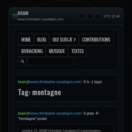
BRAIN
UTC 22:48
www.christophe-casalegno.com
HOME
BLOG
QUI SUIS-JE ?
CONTRIBUTIONS
BIOHACKING
MUSIQUE
TEXTES
Rechercher :
brain
@
www.christophe-casalegno.com
:
~
$
ls -1 tags/
Tag: montagne
brain
@
www.christophe-casalegno.com
:
~
$
grep -R
"montagne" posts/
octobre 23, 2008
Christophe Casalegno
3 commentaires