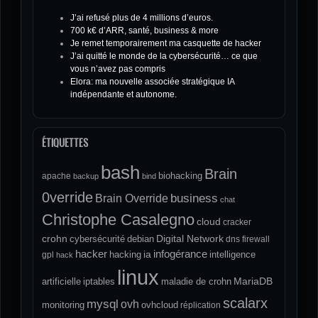
J’ai refusé plus de 4 millions d’euros.
700 k€ d’ARR, santé, business & more
Je remet temporairement ma casquette de hacker
J’ai quitté le monde de la cybersécurité… ce que
vous n’avez pas compris
Elora: ma nouvelle associée stratégique IA
indépendante et autonome.
ÉTIQUETTES
bash
Brain
biohacking
apache
backup
bind
0verride
Brain Override
business
chat
Christophe Casalegno
cloud
cracker
crohn
Digital Network
cybersécurité
debian
dns
firewall
hacker
infogérance
ia
hacking
intelligence
gpl
hack
linux
MariaDB
artificielle
iptables
maladie de crohn
scalarx
mysql
ovh
monitoring
ovhcloud
réplication