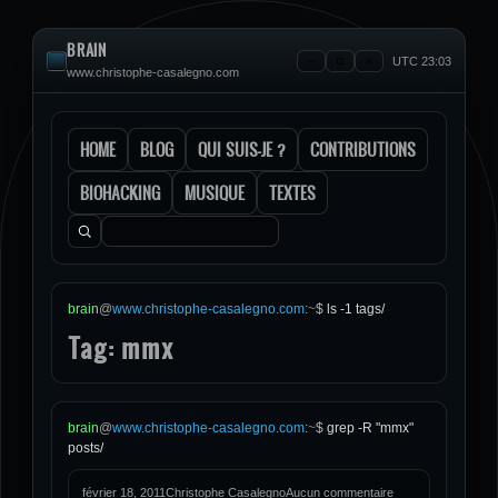
BRAIN
UTC 23:03
www.christophe-casalegno.com
HOME
BLOG
QUI SUIS-JE ?
CONTRIBUTIONS
BIOHACKING
MUSIQUE
TEXTES
Rechercher :
brain
@
www.christophe-casalegno.com
:
~
$
ls -1 tags/
Tag: mmx
brain
@
www.christophe-casalegno.com
:
~
$
grep -R "mmx"
posts/
février 18, 2011
Christophe Casalegno
Aucun commentaire