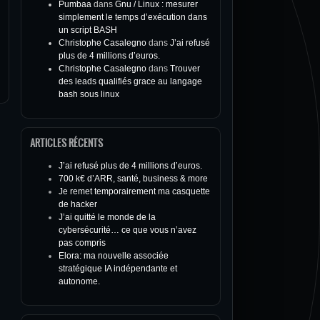
Pumbaa
dans
Gnu / Linux : mesurer
simplement le temps d’exécution dans
un script BASH
Christophe Casalegno
dans
J’ai refusé
plus de 4 millions d’euros.
Christophe Casalegno
dans
Trouver
des leads qualifiés grace au langage
bash sous linux
ARTICLES RÉCENTS
J’ai refusé plus de 4 millions d’euros.
700 k€ d’ARR, santé, business & more
Je remet temporairement ma casquette
de hacker
J’ai quitté le monde de la
cybersécurité… ce que vous n’avez
pas compris
Elora: ma nouvelle associée
stratégique IA indépendante et
autonome.