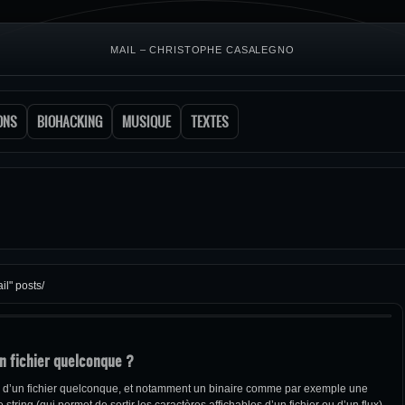
MAIL – CHRISTOPHE CASALEGNO
ONS
BIOHACKING
MUSIQUE
TEXTES
il" posts/
n fichier quelconque ?
l d’un fichier quelconque, et notamment un binaire comme par exemple une
tring (qui permet de sortir les caractères affichables d’un fichier ou d’un flux)