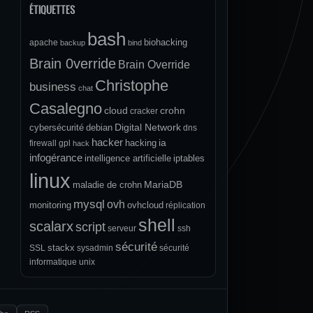
ÉTIQUETTES
bash
biohacking
apache
backup
bind
Brain 0verride
Brain Override
Christophe
business
chat
Casalegno
cloud
crohn
cracker
Digital Network
cybersécurité
debian
dns
hacker
ia
hacking
firewall
gpl
hack
infogérance
intelligence artificielle
iptables
linux
MariaDB
maladie de crohn
mysql
ovh
monitoring
ovhcloud
réplication
shell
scalarx
script
serveur
ssh
sécurité
stackx
SSL
sysadmin
sécurité
informatique
unix