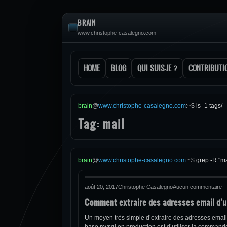
BRAIN
www.christophe-casalegno.com
HOME
BLOG
QUI SUIS-JE ?
CONTRIBUTI
brain
@
www.christophe-casalegno.com
:
~
$
ls -1 tags/
Tag: mail
brain
@
www.christophe-casalegno.com
:
~
$
grep -R "ma
août 20, 2017
Christophe Casalegno
Aucun commentaire
Comment extraire des adresses email d’u
Un moyen très simple d’extraire des adresses emai
base mysql en production est d’utiliser la commande s