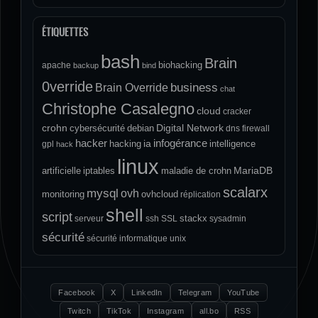
ÉTIQUETTES
bash
Brain
biohacking
apache
backup
bind
0verride
Brain Override
business
chat
Christophe Casalegno
cloud
cracker
crohn
Digital Network
cybersécurité
debian
dns
firewall
hacker
infogérance
ia
hacking
intelligence
gpl
hack
linux
MariaDB
artificielle
iptables
maladie de crohn
scalarx
mysql
ovh
monitoring
ovhcloud
réplication
shell
script
stackx
serveur
ssh
SSL
sysadmin
sécurité
sécurité informatique
unix
Facebook
X
LinkedIn
Telegram
YouTube
Twitch
TikTok
Instagram
all.bo
RSS