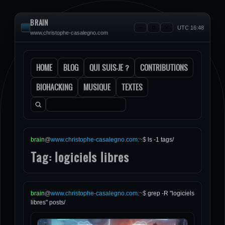
BRAIN
UTC 16:48
www.christophe-casalegno.com
HOME
BLOG
QUI SUIS-JE ?
CONTRIBUTIONS
BIOHACKING
MUSIQUE
TEXTES
Rechercher :
brain
@
www.christophe-casalegno.com
:
~
$
ls -1 tags/
Tag: logiciels libres
brain
@
www.christophe-casalegno.com
:
~
$
grep -R "logiciels
libres" posts/