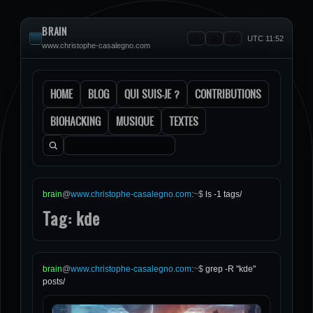
BRAIN
UTC 11:52
www.christophe-casalegno.com
HOME
BLOG
QUI SUIS-JE ?
CONTRIBUTIONS
BIOHACKING
MUSIQUE
TEXTES
Rechercher :
brain
@
www.christophe-casalegno.com
:
~
$
ls -1 tags/
Tag: kde
brain
@
www.christophe-casalegno.com
:
~
$
grep -R "kde"
posts/