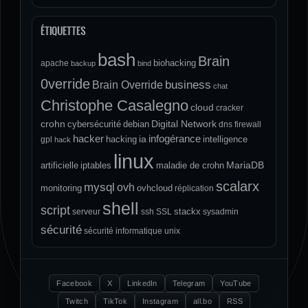
ÉTIQUETTES
bash
Brain
biohacking
apache
backup
bind
0verride
Brain Override
business
chat
Christophe Casalegno
cloud
cracker
crohn
Digital Network
cybersécurité
debian
dns
firewall
hacker
infogérance
ia
hacking
intelligence
gpl
hack
linux
MariaDB
artificielle
iptables
maladie de crohn
scalarx
mysql
ovh
monitoring
ovhcloud
réplication
shell
script
stackx
serveur
ssh
SSL
sysadmin
sécurité
sécurité informatique
unix
Facebook
X
LinkedIn
Telegram
YouTube
Twitch
TikTok
Instagram
all.bo
RSS