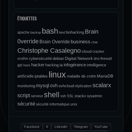
ÉTIQUETTES
bash
Brain
biohacking
apache
backup
bind
0verride
Brain Override
business
chat
Christophe Casalegno
cloud
cracker
crohn
Digital Network
cybersécurité
debian
dns
firewall
hacker
infogérance
ia
hacking
intelligence
gpl
hack
linux
MariaDB
artificielle
iptables
maladie de crohn
scalarx
mysql
ovh
monitoring
ovhcloud
réplication
shell
script
stackx
serveur
ssh
SSL
sysadmin
sécurité
sécurité informatique
unix
Facebook
X
LinkedIn
Telegram
YouTube