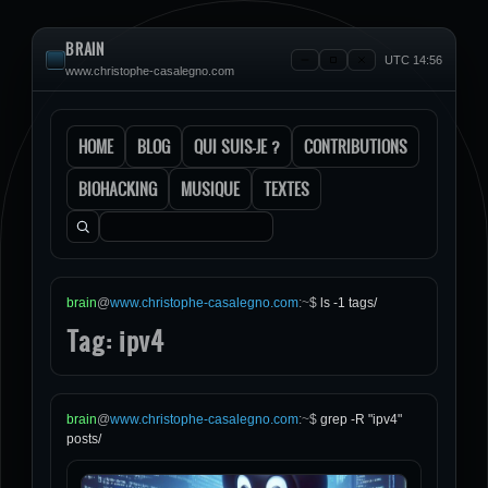
BRAIN
UTC 14:56
www.christophe-casalegno.com
HOME
BLOG
QUI SUIS-JE ?
CONTRIBUTIONS
BIOHACKING
MUSIQUE
TEXTES
Rechercher :
brain
@
www.christophe-casalegno.com
:
~
$
ls -1 tags/
Tag: ipv4
brain
@
www.christophe-casalegno.com
:
~
$
grep -R "ipv4"
posts/