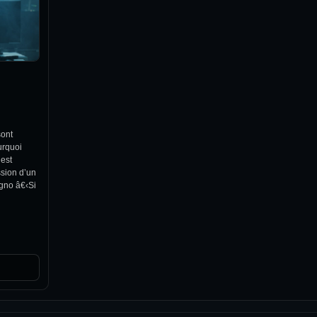
sont
urquoi
 est
sion d’un
egno â€‹Si