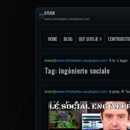
BRAIN
www.christophe-casalegno.com
HOME
BLOG
QUI SUIS-JE ?
CONTRIBUTI
brain
@
www.christophe-casalegno.com
:
~
$
ls -1 tags/
Tag: ingénierie sociale
brain
@
www.christophe-casalegno.com
:
~
$
grep -R "in