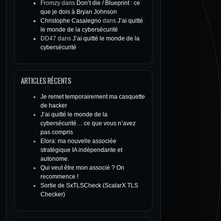
Fromzy
dans
Don’t die / Blueprint : ce
que je dois à Bryan Johnson
Christophe Casalegno
dans
J’ai quitté
le monde de la cybersécurité
DD47
dans
J’ai quitté le monde de la
cybersécurité
ARTICLES RÉCENTS
Je remet temporairement ma casquette
de hacker
J’ai quitté le monde de la
cybersécurité… ce que vous n’avez
pas compris
Elora: ma nouvelle associée
stratégique IA indépendante et
autonome.
Qui veut être mon associé ? On
recommence !
Sortie de SxTLSCheck (ScalarX TLS
Checker)