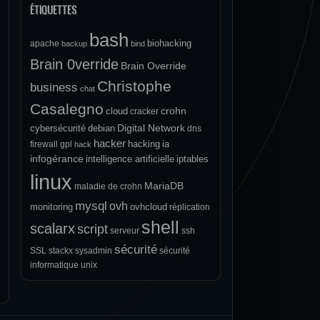
ÉTIQUETTES
bash
biohacking
apache
backup
bind
Brain 0verride
Brain Override
Christophe
business
chat
Casalegno
crohn
cloud
cracker
Digital Network
cybersécurité
debian
dns
hacker
hacking
ia
firewall
gpl
hack
infogérance
intelligence artificielle
iptables
linux
MariaDB
maladie de crohn
mysql
ovh
monitoring
ovhcloud
réplication
shell
scalarx
script
serveur
ssh
sécurité
SSL
stackx
sysadmin
sécurité
informatique
unix