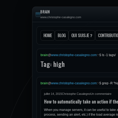
BRAIN
www.christophe-casalegno.com
HOME
BLOG
QUI SUIS-JE ?
CONTRIBUTI
brain
@
www.christophe-casalegno.com
:
~
$
ls -1 tags/
Tag: high
brain
@
www.christophe-casalegno.com
:
~
$
grep -R "hi
juillet 14, 2015
Christophe Casalegno
Un commentaire
How to automatically take an action if the
When you manage servers, it can be useful to take a n
process, sending an alert, etc.) if the load average is