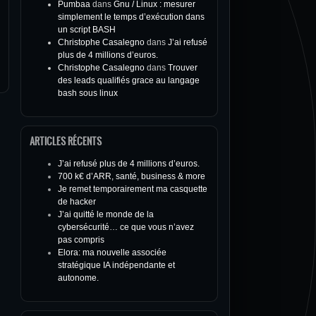
Pumbaa
dans
Gnu / Linux : mesurer
simplement le temps d’exécution dans
un script BASH
Christophe Casalegno
dans
J’ai refusé
plus de 4 millions d’euros.
Christophe Casalegno
dans
Trouver
des leads qualifiés grace au langage
bash sous linux
ARTICLES RÉCENTS
J’ai refusé plus de 4 millions d’euros.
700 k€ d’ARR, santé, business & more
Je remet temporairement ma casquette
de hacker
J’ai quitté le monde de la
cybersécurité… ce que vous n’avez
pas compris
Elora: ma nouvelle associée
stratégique IA indépendante et
autonome.