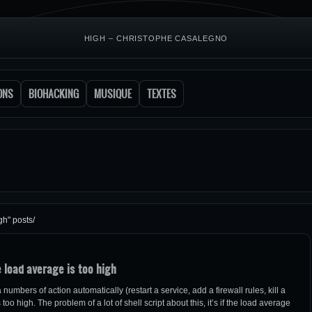
HIGH – CHRISTOPHE CASALEGNO
ONS
BIOHACKING
MUSIQUE
TEXTES
gh" posts/
 load average is too high
umbers of action automatically (restart a service, add a firewall rules, kill a
 too high. The problem of a lot of shell script about this, it’s if the load average