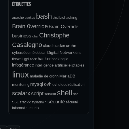
ÉTIQUETTES
bash
biohacking
apache
backup
bind
Brain 0verride
Brain Override
Christophe
business
chat
Casalegno
cloud
crohn
cracker
Digital Network
cybersécurité
debian
dns
hacker
ia
hacking
firewall
gpl
hack
infogérance
intelligence artificielle
iptables
linux
MariaDB
maladie de crohn
mysql
ovh
monitoring
ovhcloud
réplication
shell
scalarx
script
serveur
ssh
sécurité
stackx
SSL
sysadmin
sécurité
informatique
unix