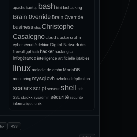
bash
biohacking
apache
backup
bind
Brain 0verride
Brain Override
Christophe
business
chat
Casalegno
cloud
crohn
cracker
Digital Network
cybersécurité
debian
dns
hacker
ia
hacking
firewall
gpl
hack
infogérance
intelligence artificielle
iptables
linux
MariaDB
maladie de crohn
mysql
ovh
monitoring
ovhcloud
réplication
shell
scalarx
script
serveur
ssh
sécurité
stackx
SSL
sysadmin
sécurité
informatique
unix
.bo
RSS