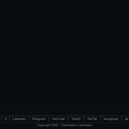
X
LinkedIn
Telegram
YouTube
Twitch
TikTok
Instagram
all
Copyright 2005 - Christophe Casalegno