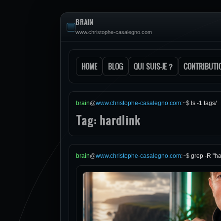
BRAIN
www.christophe-casalegno.com
HOME
BLOG
QUI SUIS-JE ?
CONTRIBUTI
brain
@
www.christophe-casalegno.com
:
~
$
ls -1 tags/
Tag: hardlink
brain
@
www.christophe-casalegno.com
:
~
$
grep -R "ha