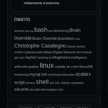
indépendante et autonome.
ÉTIQUETTES
bash
Brain
biohacking
apache
backup
bind
0verride
Brain Override
business
chat
Christophe Casalegno
cloud
cracker
crohn
Digital Network
cybersécurité
debian
dns
firewall
hacker
infogérance
ia
hacking
intelligence
gpl
hack
linux
MariaDB
artificielle
iptables
maladie de crohn
scalarx
mysql
ovh
monitoring
ovhcloud
réplication
shell
script
stackx
serveur
ssh
SSL
sysadmin
sécurité
sécurité informatique
unix