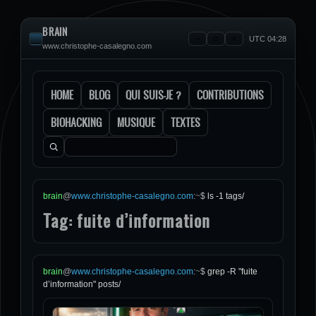
BRAIN
UTC 04:28
www.christophe-casalegno.com
HOME
BLOG
QUI SUIS-JE ?
CONTRIBUTIONS
BIOHACKING
MUSIQUE
TEXTES
Rechercher :
brain
@
www.christophe-casalegno.com
:
~
$
ls -1 tags/
Tag: fuite d’information
brain
@
www.christophe-casalegno.com
:
~
$
grep -R "fuite
d’information" posts/