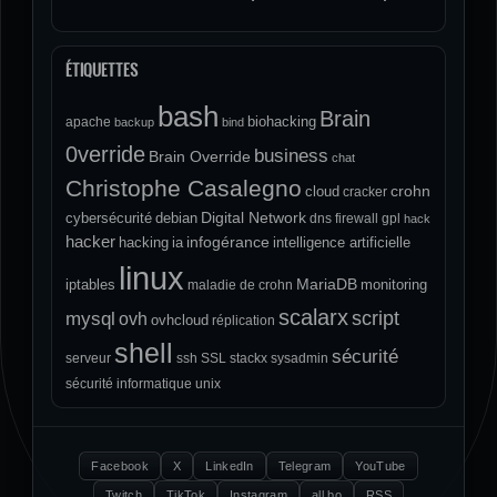
ÉTIQUETTES
bash
Brain
biohacking
apache
backup
bind
0verride
business
Brain Override
chat
Christophe Casalegno
crohn
cloud
cracker
Digital Network
cybersécurité
debian
dns
firewall
gpl
hack
hacker
infogérance
hacking
ia
intelligence artificielle
linux
MariaDB
iptables
monitoring
maladie de crohn
scalarx
script
mysql
ovh
ovhcloud
réplication
shell
sécurité
serveur
ssh
SSL
stackx
sysadmin
sécurité informatique
unix
Facebook
X
LinkedIn
Telegram
YouTube
Twitch
TikTok
Instagram
all.bo
RSS