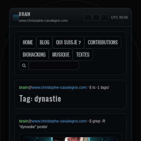
BRAIN
UTC 05:56
www.christophe-casalegno.com
HOME
BLOG
QUI SUIS-JE ?
CONTRIBUTIONS
BIOHACKING
MUSIQUE
TEXTES
Rechercher :
brain
@
www.christophe-casalegno.com
:
~
$
ls -1 tags/
Tag: dynastie
brain
@
www.christophe-casalegno.com
:
~
$
grep -R
"dynastie" posts/