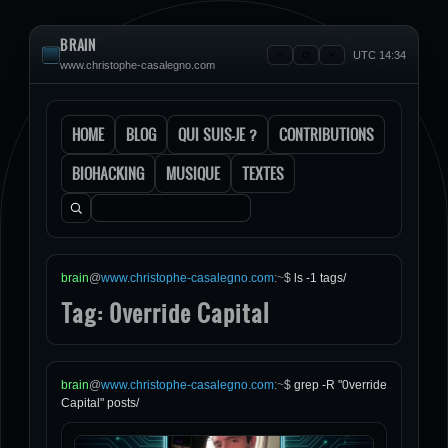
BRAIN
UTC 14:34
www.christophe-casalegno.com
HOME
BLOG
QUI SUIS-JE ?
CONTRIBUTIONS
BIOHACKING
MUSIQUE
TEXTES
Rechercher :
brain
@
www.christophe-casalegno.com
:
~
$
ls -1 tags/
Tag: 0verride Capital
brain
@
www.christophe-casalegno.com
:
~
$
grep -R "0verride
Capital" posts/