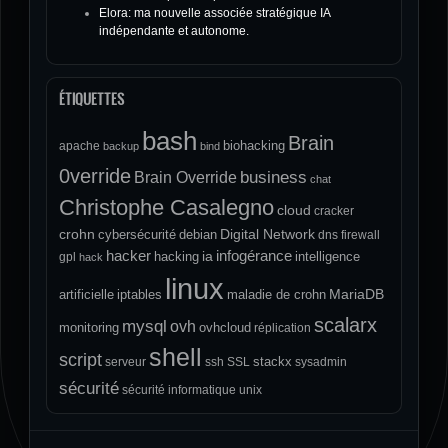
Elora: ma nouvelle associée stratégique IA
indépendante et autonome.
ÉTIQUETTES
bash
Brain
biohacking
apache
backup
bind
0verride
Brain Override
business
chat
Christophe Casalegno
cloud
cracker
crohn
Digital Network
cybersécurité
debian
dns
firewall
hacker
infogérance
ia
hacking
intelligence
gpl
hack
linux
MariaDB
artificielle
iptables
maladie de crohn
scalarx
mysql
ovh
monitoring
ovhcloud
réplication
shell
script
stackx
serveur
ssh
SSL
sysadmin
sécurité
sécurité informatique
unix