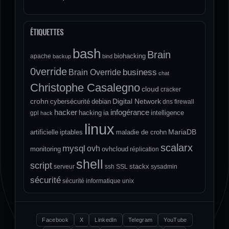
ÉTIQUETTES
bash
Brain
biohacking
apache
backup
bind
0verride
Brain Override
business
chat
Christophe Casalegno
cloud
cracker
crohn
Digital Network
cybersécurité
debian
dns
firewall
hacker
infogérance
ia
hacking
intelligence
gpl
hack
linux
MariaDB
artificielle
iptables
maladie de crohn
scalarx
mysql
ovh
monitoring
ovhcloud
réplication
shell
script
stackx
serveur
ssh
SSL
sysadmin
sécurité
sécurité informatique
unix
Facebook
X
LinkedIn
Telegram
YouTube