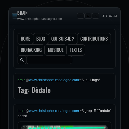
BRAIN
UTC 07:43
www.christophe-casalegno.com
HOME
BLOG
QUI SUIS-JE ?
CONTRIBUTIONS
BIOHACKING
MUSIQUE
TEXTES
Rechercher :
brain
@
www.christophe-casalegno.com
:
~
$
ls -1 tags/
Tag: Dédale
brain
@
www.christophe-casalegno.com
:
~
$
grep -R "Dédale"
posts/