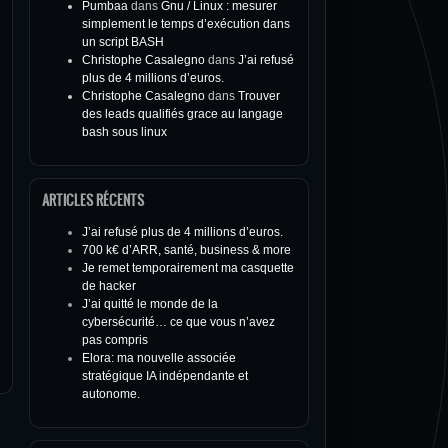
Pumbaa
dans
Gnu / Linux : mesurer
simplement le temps d’exécution dans
un script BASH
Christophe Casalegno
dans
J’ai refusé
plus de 4 millions d’euros.
Christophe Casalegno
dans
Trouver
des leads qualifiés grace au langage
bash sous linux
ARTICLES RÉCENTS
J’ai refusé plus de 4 millions d’euros.
700 k€ d’ARR, santé, business & more
Je remet temporairement ma casquette
de hacker
J’ai quitté le monde de la
cybersécurité… ce que vous n’avez
pas compris
Elora: ma nouvelle associée
stratégique IA indépendante et
autonome.