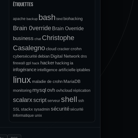
ÉTIQUETTES
bash
biohacking
apache
backup
bind
Brain 0verride
Brain Override
Christophe
business
chat
Casalegno
cloud
crohn
cracker
Digital Network
cybersécurité
debian
dns
hacker
ia
hacking
firewall
gpl
hack
infogérance
intelligence artificielle
iptables
linux
MariaDB
maladie de crohn
mysql
ovh
monitoring
ovhcloud
réplication
shell
scalarx
script
serveur
ssh
sécurité
stackx
SSL
sysadmin
sécurité
informatique
unix