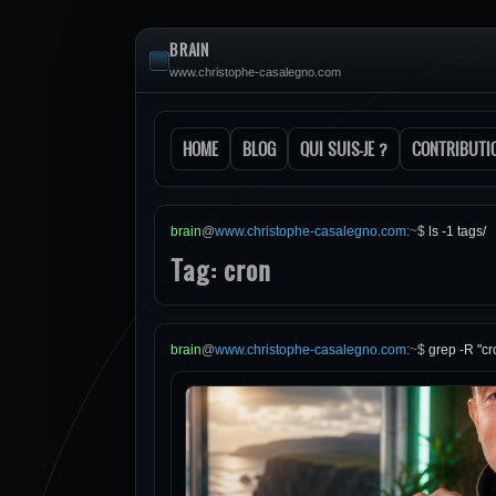
BRAIN
www.christophe-casalegno.com
HOME
BLOG
QUI SUIS-JE ?
CONTRIBUTI
brain
@
www.christophe-casalegno.com
:
~
$
ls -1 tags/
Tag: cron
brain
@
www.christophe-casalegno.com
:
~
$
grep -R "cr