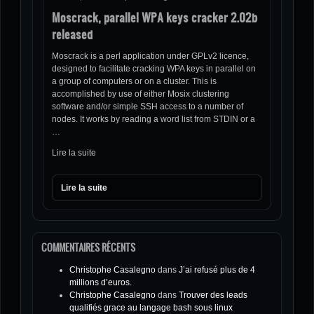
Moscrack, parallel WPA keys cracker 2.02b
released
Moscrack is a perl application under GPLv2 licence,
designed to facilitate cracking WPA keys in parallel on
a group of computers or on a cluster. This is
accomplished by use of either Mosix clustering
software and/or simple SSH access to a number of
nodes. It works by reading a word list from STDIN or a
…
Lire la suite
Lire la suite
COMMENTAIRES RÉCENTS
Christophe Casalegno
dans
J’ai refusé plus de 4
millions d’euros.
Christophe Casalegno
dans
Trouver des leads
qualifiés grace au langage bash sous linux