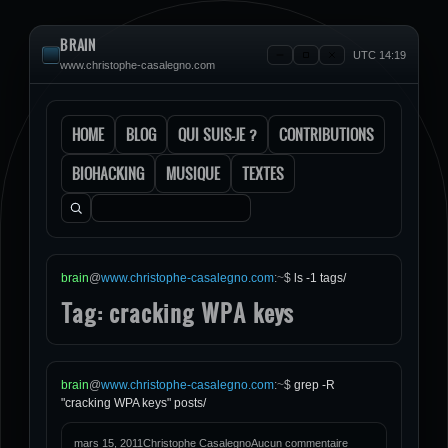
BRAIN
UTC 14:19
www.christophe-casalegno.com
HOME
BLOG
QUI SUIS-JE ?
CONTRIBUTIONS
BIOHACKING
MUSIQUE
TEXTES
Rechercher :
brain
@
www.christophe-casalegno.com
:
~
$
ls -1 tags/
Tag: cracking WPA keys
brain
@
www.christophe-casalegno.com
:
~
$
grep -R
"cracking WPA keys" posts/
mars 15, 2011
Christophe Casalegno
Aucun commentaire