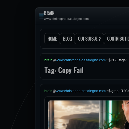
BRAIN
www.christophe-casalegno.com
HOME
BLOG
QUI SUIS-JE ?
CONTRIBUTI
brain
@
www.christophe-casalegno.com
:
~
$
ls -1 tags/
Tag: Copy Fail
brain
@
www.christophe-casalegno.com
:
~
$
grep -R "Co