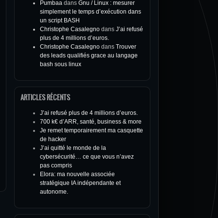
Pumbaa
dans
Gnu / Linux : mesurer
simplement le temps d’exécution dans
un script BASH
Christophe Casalegno
dans
J’ai refusé
plus de 4 millions d’euros.
Christophe Casalegno
dans
Trouver
des leads qualifiés grace au langage
bash sous linux
ARTICLES RÉCENTS
J’ai refusé plus de 4 millions d’euros.
700 k€ d’ARR, santé, business & more
Je remet temporairement ma casquette
de hacker
J’ai quitté le monde de la
cybersécurité… ce que vous n’avez
pas compris
Elora: ma nouvelle associée
stratégique IA indépendante et
autonome.