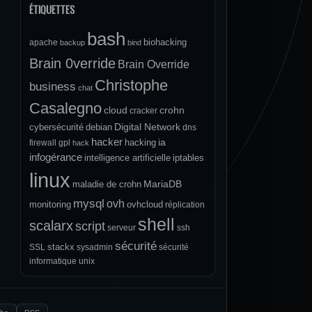
ÉTIQUETTES
bash
biohacking
apache
backup
bind
Brain 0verride
Brain Override
Christophe
business
chat
Casalegno
cloud
crohn
cracker
Digital Network
cybersécurité
debian
dns
hacker
ia
hacking
firewall
gpl
hack
infogérance
intelligence artificielle
iptables
linux
MariaDB
maladie de crohn
mysql
ovh
monitoring
ovhcloud
réplication
shell
scalarx
script
serveur
ssh
sécurité
stackx
SSL
sysadmin
sécurité
informatique
unix