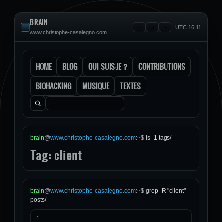
BRAIN
UTC 16:11
www.christophe-casalegno.com
HOME
BLOG
QUI SUIS-JE ?
CONTRIBUTIONS
BIOHACKING
MUSIQUE
TEXTES
Rechercher :
brain
@
www.christophe-casalegno.com
:
~
$
ls -1 tags/
Tag: client
brain
@
www.christophe-casalegno.com
:
~
$
grep -R "client"
posts/