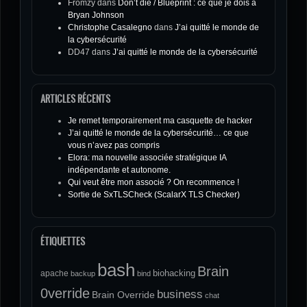
Fromzy
dans
Don’t die / Blueprint : ce que je dois à
Bryan Johnson
Christophe Casalegno
dans
J’ai quitté le monde de
la cybersécurité
DD47
dans
J’ai quitté le monde de la cybersécurité
ARTICLES RÉCENTS
Je remet temporairement ma casquette de hacker
J’ai quitté le monde de la cybersécurité… ce que
vous n’avez pas compris
Elora: ma nouvelle associée stratégique IA
indépendante et autonome.
Qui veut être mon associé ? On recommence !
Sortie de SxTLSCheck (ScalarX TLS Checker)
ÉTIQUETTES
bash
Brain
biohacking
apache
backup
bind
0verride
business
Brain Override
chat