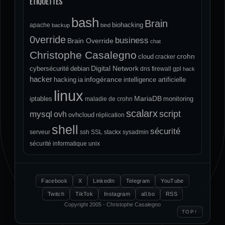
ÉTIQUETTES
bash
Brain
biohacking
apache
backup
bind
0verride
business
Brain Override
chat
Christophe Casalegno
crohn
cloud
cracker
Digital Network
cybersécurité
debian
dns
firewall
gpl
hack
hacker
infogérance
hacking
ia
intelligence artificielle
linux
MariaDB
iptables
monitoring
maladie de crohn
scalarx
script
mysql
ovh
ovhcloud
réplication
shell
sécurité
serveur
ssh
SSL
stackx
sysadmin
sécurité informatique
unix
Facebook
X
LinkedIn
Telegram
YouTube
Twitch
TikTok
Instagram
all.bo
RSS
Copyright 2005 - Christophe Casalegno
↑
TOP