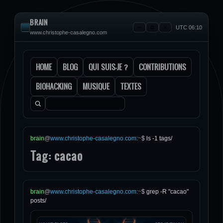
BRAIN
UTC 06:10
www.christophe-casalegno.com
HOME
BLOG
QUI SUIS-JE ?
CONTRIBUTIONS
BIOHACKING
MUSIQUE
TEXTES
Rechercher :
brain
@
www.christophe-casalegno.com
:
~
$
ls -1 tags/
Tag: cacao
brain
@
www.christophe-casalegno.com
:
~
$
grep -R "cacao"
posts/