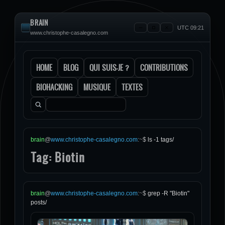
BRAIN
UTC 09:21
www.christophe-casalegno.com
HOME
BLOG
QUI SUIS-JE ?
CONTRIBUTIONS
BIOHACKING
MUSIQUE
TEXTES
Rechercher :
brain
@
www.christophe-casalegno.com
:
~
$
ls -1 tags/
Tag: Biotin
brain
@
www.christophe-casalegno.com
:
~
$
grep -R "Biotin"
posts/