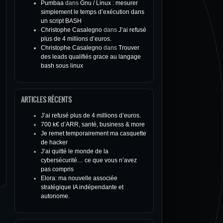
Pumbaa
dans
Gnu / Linux : mesurer
simplement le temps d’exécution dans
un script BASH
Christophe Casalegno
dans
J’ai refusé
plus de 4 millions d’euros.
Christophe Casalegno
dans
Trouver
des leads qualifiés grace au langage
bash sous linux
ARTICLES RÉCENTS
J’ai refusé plus de 4 millions d’euros.
700 k€ d’ARR, santé, business & more
Je remet temporairement ma casquette
de hacker
J’ai quitté le monde de la
cybersécurité… ce que vous n’avez
pas compris
Elora: ma nouvelle associée
stratégique IA indépendante et
autonome.