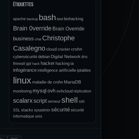
ÉTIQUETTES
bash
biohacking
apache
backup
bind
Brain 0verride
Brain Override
Christophe
business
chat
Casalegno
cloud
crohn
cracker
Digital Network
cybersécurité
debian
dns
hacker
ia
hacking
firewall
gpl
hack
infogérance
intelligence artificielle
iptables
linux
MariaDB
maladie de crohn
mysql
ovh
monitoring
ovhcloud
réplication
shell
scalarx
script
serveur
ssh
sécurité
stackx
SSL
sysadmin
sécurité
informatique
unix