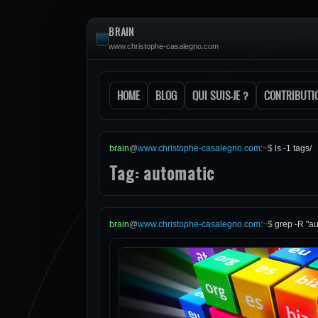
BRAIN
www.christophe-casalegno.com
HOME
BLOG
QUI SUIS-JE ?
CONTRIBUTI
brain
@
www.christophe-casalegno.com
:
~
$
ls -1 tags/
Tag: automatic
brain
@
www.christophe-casalegno.com
:
~
$
grep -R "au