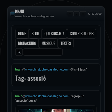
BRAIN
UTC 06:09
www.christophe-casalegno.com
HOME
BLOG
QUI SUIS-JE ?
CONTRIBUTIONS
BIOHACKING
MUSIQUE
TEXTES
Rechercher :
brain
@
www.christophe-casalegno.com
:
~
$
ls -1 tags/
Tag: associé
brain
@
www.christophe-casalegno.com
:
~
$
grep -R
"associé" posts/