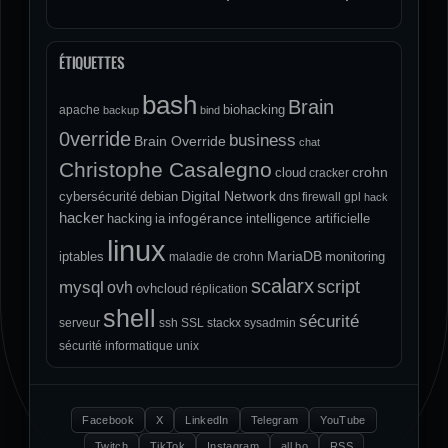
ÉTIQUETTES
bash
Brain
biohacking
apache
backup
bind
0verride
business
Brain Override
chat
Christophe Casalegno
crohn
cloud
cracker
Digital Network
cybersécurité
debian
dns
firewall
gpl
hack
hacker
infogérance
hacking
ia
intelligence artificielle
linux
MariaDB
iptables
monitoring
maladie de crohn
scalarx
script
mysql
ovh
ovhcloud
réplication
shell
sécurité
serveur
ssh
SSL
stackx
sysadmin
sécurité informatique
unix
Facebook
X
LinkedIn
Telegram
YouTube
Twitch
TikTok
Instagram
all.bo
RSS