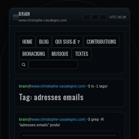
BRAIN
UTC 00:28
www.christophe-casalegno.com
HOME
BLOG
QUI SUIS-JE ?
CONTRIBUTIONS
BIOHACKING
MUSIQUE
TEXTES
Rechercher :
brain
@
www.christophe-casalegno.com
:
~
$
ls -1 tags/
Tag: adresses emails
brain
@
www.christophe-casalegno.com
:
~
$
grep -R
"adresses emails" posts/