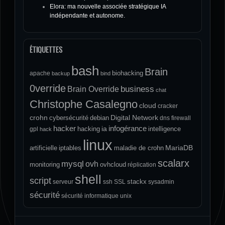
Elora: ma nouvelle associée stratégique IA
indépendante et autonome.
ÉTIQUETTES
bash
Brain
biohacking
apache
backup
bind
0verride
Brain Override
business
chat
Christophe Casalegno
cloud
cracker
crohn
Digital Network
cybersécurité
debian
dns
firewall
hacker
infogérance
ia
hacking
intelligence
gpl
hack
linux
MariaDB
artificielle
iptables
maladie de crohn
scalarx
mysql
ovh
monitoring
ovhcloud
réplication
shell
script
stackx
serveur
ssh
SSL
sysadmin
sécurité
sécurité informatique
unix