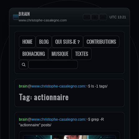
BRAIN
UTC 13:21
www.christophe-casalegno.com
HOME
BLOG
QUI SUIS-JE ?
CONTRIBUTIONS
BIOHACKING
MUSIQUE
TEXTES
Rechercher :
brain
@
www.christophe-casalegno.com
:
~
$
ls -1 tags/
Tag: actionnaire
brain
@
www.christophe-casalegno.com
:
~
$
grep -R
"actionnaire" posts/