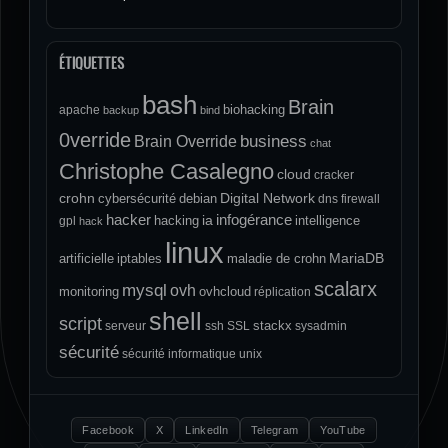
ÉTIQUETTES
bash
Brain
biohacking
apache
backup
bind
0verride
Brain Override
business
chat
Christophe Casalegno
cloud
cracker
crohn
Digital Network
cybersécurité
debian
dns
firewall
hacker
infogérance
ia
hacking
intelligence
gpl
hack
linux
MariaDB
artificielle
iptables
maladie de crohn
scalarx
mysql
ovh
monitoring
ovhcloud
réplication
shell
script
stackx
serveur
ssh
SSL
sysadmin
sécurité
sécurité informatique
unix
Facebook
X
LinkedIn
Telegram
YouTube