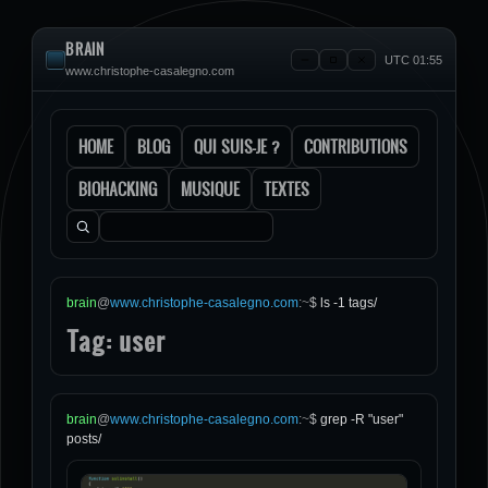
BRAIN
UTC 01:55
www.christophe-casalegno.com
HOME
BLOG
QUI SUIS-JE ?
CONTRIBUTIONS
BIOHACKING
MUSIQUE
TEXTES
Rechercher :
brain
@
www.christophe-casalegno.com
:
~
$
ls -1 tags/
Tag: user
brain
@
www.christophe-casalegno.com
:
~
$
grep -R "user"
posts/