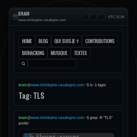
BRAIN
UTC 21:26
www.christophe-casalegno.com
HOME
BLOG
QUI SUIS-JE ?
CONTRIBUTIONS
BIOHACKING
MUSIQUE
TEXTES
Rechercher :
brain
@
www.christophe-casalegno.com
:
~
$
ls -1 tags/
Tag: TLS
brain
@
www.christophe-casalegno.com
:
~
$
grep -R "TLS"
posts/