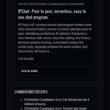
avril 23, 2011
Christophe Casalegno
Aucun commentaire
IPChat : Peer to peer, serverless, easy to
use chat program.
IPChat is aÂ ncurses-based chat program written undo
GNU General Public License v2 which operates peer to
peer, identifying contacts by IP address. It features a
nice interface with colors, easy line editing, line history,
terminal window resizing, a persistent contact list,
online help, separate windows for each contact, and
much more. IPChat is a …
Lire la suite
Lire la suite
COMMENTAIRES RÉCENTS
Christophe Casalegno
dans
J’ai refusé plus de 4
millions d’euros.
Christophe Casalegno
dans
Trouver des leads