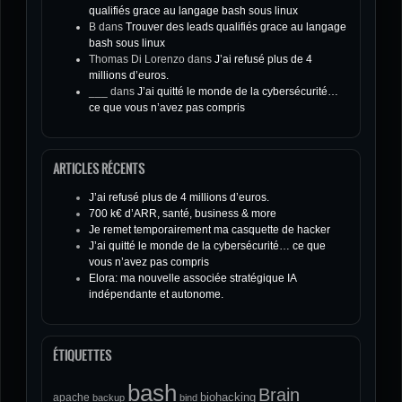
qualifiés grace au langage bash sous linux
B
dans
Trouver des leads qualifiés grace au langage
bash sous linux
Thomas Di Lorenzo
dans
J’ai refusé plus de 4
millions d’euros.
___
dans
J’ai quitté le monde de la cybersécurité…
ce que vous n’avez pas compris
ARTICLES RÉCENTS
J’ai refusé plus de 4 millions d’euros.
700 k€ d’ARR, santé, business & more
Je remet temporairement ma casquette de hacker
J’ai quitté le monde de la cybersécurité… ce que
vous n’avez pas compris
Elora: ma nouvelle associée stratégique IA
indépendante et autonome.
ÉTIQUETTES
bash
Brain
biohacking
apache
backup
bind