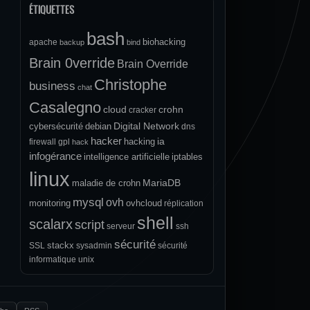
ÉTIQUETTES
bash
biohacking
apache
backup
bind
Brain 0verride
Brain Override
Christophe
business
chat
Casalegno
cloud
crohn
cracker
Digital Network
cybersécurité
debian
dns
hacker
ia
hacking
firewall
gpl
hack
infogérance
intelligence artificielle
iptables
linux
MariaDB
maladie de crohn
mysql
ovh
monitoring
ovhcloud
réplication
shell
scalarx
script
serveur
ssh
sécurité
stackx
SSL
sysadmin
sécurité
informatique
unix