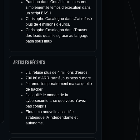
Pumbaa
dans
Gnu / Linux : mesurer
simplement le temps d’exécution dans
un script BASH
Christophe Casalegno
dans
J’ai refusé
plus de 4 millions d’euros.
Christophe Casalegno
dans
Trouver
des leads qualifiés grace au langage
bash sous linux
ARTICLES RÉCENTS
J’ai refusé plus de 4 millions d’euros.
700 k€ d’ARR, santé, business & more
Je remet temporairement ma casquette
de hacker
J’ai quitté le monde de la
cybersécurité… ce que vous n’avez
pas compris
Elora: ma nouvelle associée
stratégique IA indépendante et
autonome.