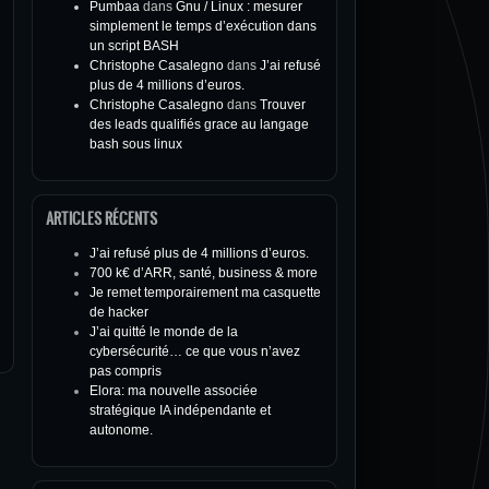
Pumbaa
dans
Gnu / Linux : mesurer
simplement le temps d’exécution dans
un script BASH
Christophe Casalegno
dans
J’ai refusé
plus de 4 millions d’euros.
Christophe Casalegno
dans
Trouver
des leads qualifiés grace au langage
bash sous linux
ARTICLES RÉCENTS
J’ai refusé plus de 4 millions d’euros.
700 k€ d’ARR, santé, business & more
Je remet temporairement ma casquette
de hacker
J’ai quitté le monde de la
cybersécurité… ce que vous n’avez
pas compris
Elora: ma nouvelle associée
stratégique IA indépendante et
autonome.