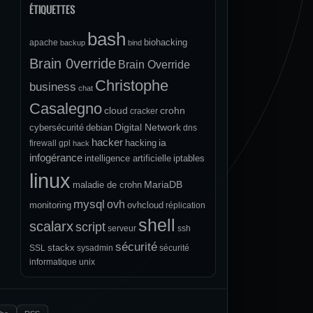
ÉTIQUETTES
bash
biohacking
apache
backup
bind
Brain 0verride
Brain Override
Christophe
business
chat
Casalegno
cloud
crohn
cracker
Digital Network
cybersécurité
debian
dns
hacker
ia
hacking
firewall
gpl
hack
infogérance
intelligence artificielle
iptables
linux
MariaDB
maladie de crohn
mysql
ovh
monitoring
ovhcloud
réplication
shell
scalarx
script
serveur
ssh
sécurité
stackx
SSL
sysadmin
sécurité
informatique
unix