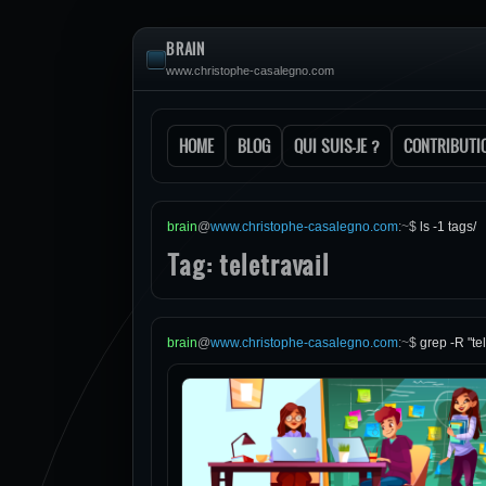
BRAIN
www.christophe-casalegno.com
HOME
BLOG
QUI SUIS-JE ?
CONTRIBUTI
brain
@
www.christophe-casalegno.com
:
~
$
ls -1 tags/
Tag: teletravail
brain
@
www.christophe-casalegno.com
:
~
$
grep -R "tel