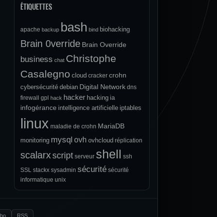
ÉTIQUETTES
bash
biohacking
apache
backup
bind
Brain 0verride
Brain Override
Christophe
business
chat
Casalegno
crohn
cloud
cracker
Digital Network
cybersécurité
debian
dns
hacker
hacking
ia
firewall
gpl
hack
infogérance
intelligence artificielle
iptables
linux
MariaDB
maladie de crohn
mysql
ovh
monitoring
ovhcloud
réplication
shell
scalarx
script
serveur
ssh
sécurité
SSL
stackx
sysadmin
sécurité
informatique
unix
.bo
RSS