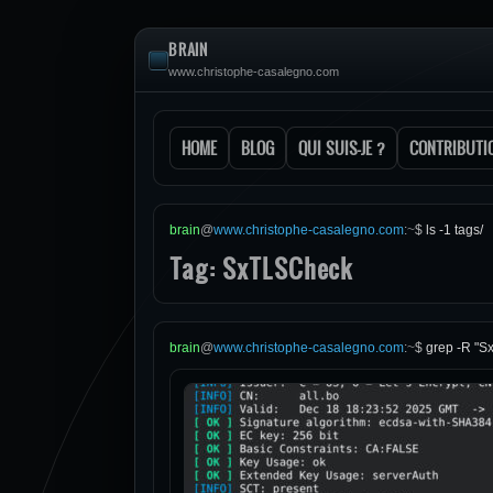
BRAIN
www.christophe-casalegno.com
HOME
BLOG
QUI SUIS-JE ?
CONTRIBUTI
brain
@
www.christophe-casalegno.com
:
~
$
ls -1 tags/
Tag: SxTLSCheck
brain
@
www.christophe-casalegno.com
:
~
$
grep -R "S