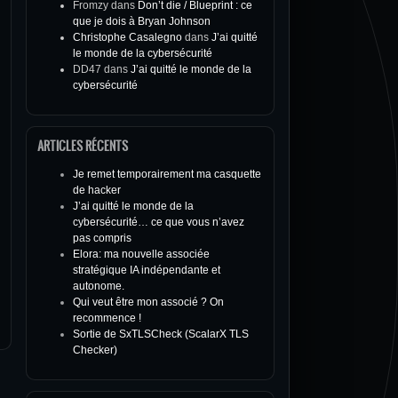
Fromzy
dans
Don’t die / Blueprint : ce
que je dois à Bryan Johnson
Christophe Casalegno
dans
J’ai quitté
le monde de la cybersécurité
DD47
dans
J’ai quitté le monde de la
cybersécurité
ARTICLES RÉCENTS
Je remet temporairement ma casquette
de hacker
J’ai quitté le monde de la
cybersécurité… ce que vous n’avez
pas compris
Elora: ma nouvelle associée
stratégique IA indépendante et
autonome.
Qui veut être mon associé ? On
recommence !
Sortie de SxTLSCheck (ScalarX TLS
Checker)