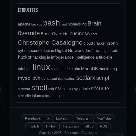
ÉTIQUETTES
bash
Brain
biohacking
apache
backup
bind
0verride
business
Brain Override
chat
Christophe Casalegno
crohn
cloud
cracker
Digital Network
cybersécurité
debian
dns
firewall
gpl
hack
hacker
infogérance
hacking
ia
intelligence artificielle
linux
MariaDB
iptables
monitoring
maladie de crohn
scalarx
script
mysql
ovh
ovhcloud
réplication
shell
sécurité
serveur
ssh
SSL
stackx
sysadmin
sécurité informatique
unix
Facebook
X
LinkedIn
Telegram
YouTube
Twitch
TikTok
Instagram
all.bo
RSS
Copyright 2005 - Christophe Casalegno