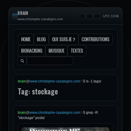
BRAIN
UTC 13:06
www.christophe-casalegno.com
HOME
BLOG
QUI SUIS-JE ?
CONTRIBUTIONS
BIOHACKING
MUSIQUE
TEXTES
Rechercher :
brain
@
www.christophe-casalegno.com
:
~
$
ls -1 tags/
Tag: stockage
brain
@
www.christophe-casalegno.com
:
~
$
grep -R
"stockage" posts/